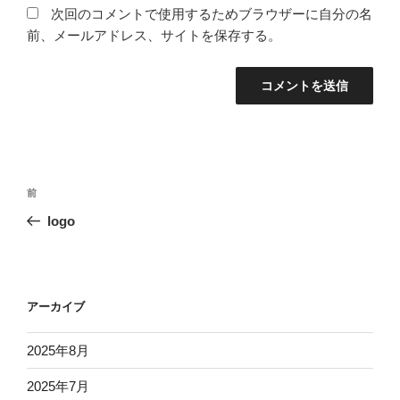
次回のコメントで使用するためブラウザーに自分の名
前、メールアドレス、サイトを保存する。
投
過
前
稿
去
logo
ナ
の
ビ
投
稿
ゲ
ー
アーカイブ
シ
2025年8月
ョ
ン
2025年7月