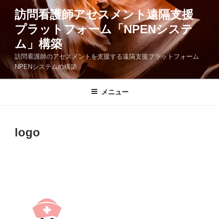
コ
訪問看護師アセスメント遠隔支援
ン
プラットフォーム「NPENシステ
テ
ン
ム」構築
ツ
訪問看護師のアセスメントを支援する遠隔支援プラットフォーム
へ
NPENシステムの構築
ス
キ
メニュー
ッ
プ
logo