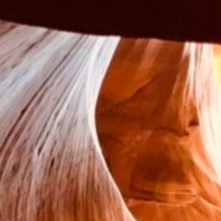
コ
ン
テ
ン
ツ
へ
ス
キ
ッ
プ