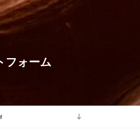
トフォーム
本
付
文
ま
で