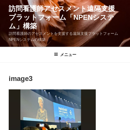
コ
訪問看護師アセスメント遠隔支援
ン
プラットフォーム「NPENシステ
テ
ン
ム」構築
ツ
訪問看護師のアセスメントを支援する遠隔支援プラットフォーム
へ
NPENシステムの構築
ス
キ
メニュー
ッ
プ
image3