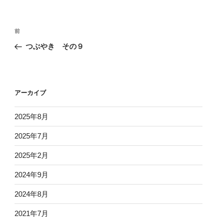
投
過
前
稿
去
つぶやき その９
ナ
の
ビ
投
稿
ゲ
ー
アーカイブ
シ
2025年8月
ョ
ン
2025年7月
2025年2月
2024年9月
2024年8月
2021年7月