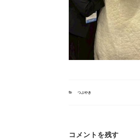
カ
つぶやき
テ
ゴ
リ
ー
コメントを残す