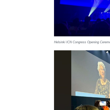
Helsinki ICN Congress Opening Cerem