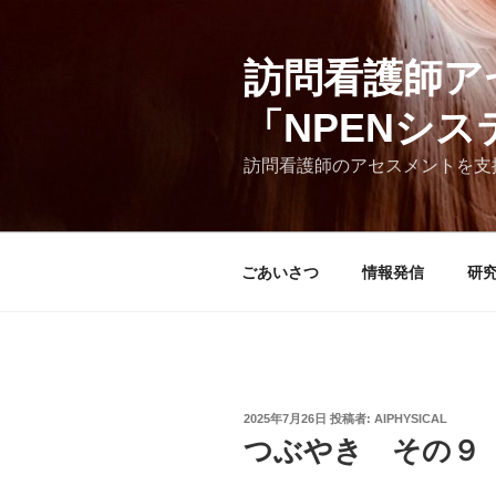
コ
ン
訪問看護師ア
テ
ン
「NPENシ
ツ
へ
訪問看護師のアセスメントを支
ス
キ
ッ
プ
ごあいさつ
情報発信
研
投
2025年7月26日
投稿者:
AIPHYSICAL
稿
つぶやき その９
日: