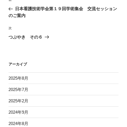
過
稿
去
日本看護技術学会第１９回学術集会 交流セッション
ナ
の
のご案内
ビ
投
稿
ゲ
次
次
の
ー
つぶやき その６
投
シ
稿
ョ
ン
アーカイブ
2025年8月
2025年7月
2025年2月
2024年9月
2024年8月