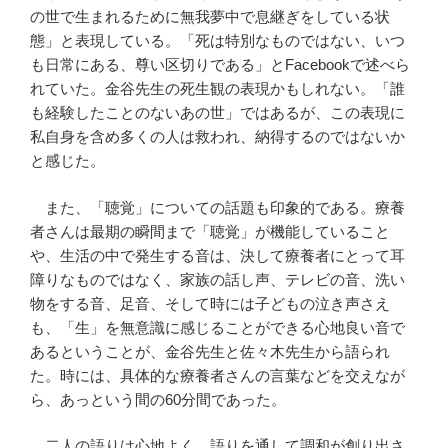
の世で生まれるために無我夢中で息継ぎをしている状
態」と表現している。「死は特別なものではない、いつ
も日常にある、尊い区切りである」とFacebookで述べら
れていた。金谷先生の死生観の表現かもしれない。「誰
も経験したことのないあの世」ではあるが、この表現に
私自身を含め多くの人は救われ、納得するのではないか
と感じた。
また、「聴覚」についての話題も印象的である。療養
者さんは最期の瞬間まで「聴覚」が機能していること
や、生活の中で発生する音は、決して療養者にとって耳
障りなものではなく、家族の話し声、テレビの音、洗い
物をする音、足音、そして時には子どもの泣き声さえ
も、「生」を無意識に感じることができる心地良い音で
あるということが、金谷先生と佐々木先生から語られ
た。時には、具体的な療養者さんの言葉などを交えなが
ら、あっという間の60分間であった。
二人の語りは心地よく、語りを通して調和が創り出さ