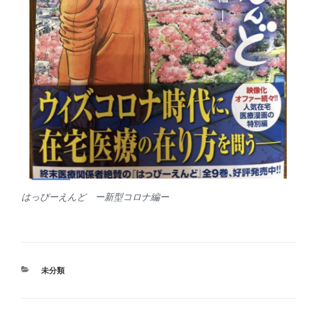
はっぴーえんど ー新型コロナ編ー
カ
未分類
テ
ゴ
リ