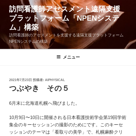
コ
訪問看護師アセスメント遠隔支援
ン
プラットフォーム「NPENシステ
テ
ン
ム」構築
ツ
訪問看護師のアセスメントを支援する遠隔支援プラットフォーム
へ
NPENシステムの構築
ス
キ
メニュー
ッ
プ
投
2021年7月23日
投稿者:
AIPHYSICAL
稿
つぶやき その５
日:
6月末に北海道札幌へ飛びました。
10月9日〜10日に開催される日本看護技術学会第19回学術
集会のキーセッションの撮影のためにです。このキーセ
ッションのテーマは「看取りの美学」で、札幌麻酔クリ