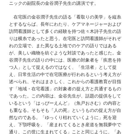
ニックの副院長の金谷潤子先生の講演です。
在宅医の金谷潤子先生の語る「看取りの美学」を縦糸
とするならば、長年にわたり、ケアマネージャーおよび
訪問看護師として多くの経験を持つ佐々木詩子先生の語
りは横糸であったと思う。在宅医と訪問看護師がそれぞ
れの立場で、また異なる土地でのケアの語りではある
が、美しい織物を紡ぐような対談であったと感じた。金
谷潤子先生の語りの中には、医療の対象者を「疾患を持
つ人」として捉えるのではなく、「生活者」として捉
え、日常生活の中で在宅医療が行われるという考え方が
述べられ、それはまさしく、これからの看護教育が目指
す「地域・在宅看護」の対象者の捉え方と共通するもの
であった。この内容は、金谷先生が、話題の提供をして
いるという「はっぴーえんど」（魚戸おさむ）の内容と
も重なる。そもそも「人の死」というものの捉え方が自
然なのである。「ゆっくり枯れていくように」死を迎
え、下顎呼吸を、「産まれてくるとき産道を無我夢中で
通り、この世に生まれてくる」ことと同じように、「あ